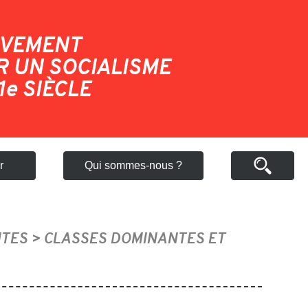
VEMENT
 UN SOCIALISME
1
e
SIÈCLE
r
Qui sommes-nous ?
TES > CLASSES DOMINANTES ET