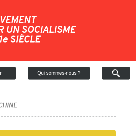
VEMENT
 UN SOCIALISME
1
e
SIÈCLE
r
Qui sommes-nous ?
CHINE